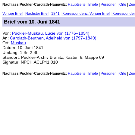
Nachlass Pückler-Carolath-Haugwitz:
Hauptseite
|
Briefe
|
Personen
|
Orte
|
Zei
Voriger Brief
|
Nächster Brief
|
1841
|
Korrespondenz: Voriger Brief
|
Korrespondenz
Brief vom 10. Juni 1841
Von:
Pückler-Muskau, Lucie von (1776–1854)
An:
Carolath-Beuthen, Adelheid von (1797–1849)
Ort:
Muskau
Datum: 10. Juni 1841
Umfang: 1 Br. 2 Bl.
Standort: Pückler-Archiv Branitz, Kasten 6, Mappe 69
Signatur: NPCH.ACLP41.010
Nachlass Pückler-Carolath-Haugwitz:
Hauptseite
|
Briefe
|
Personen
|
Orte
|
Zei